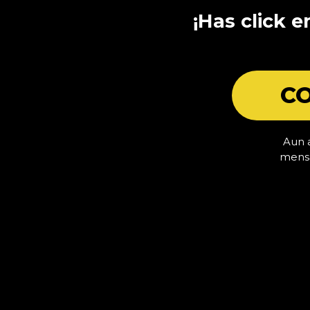
¡Has click e
CO
Aun a
mensa