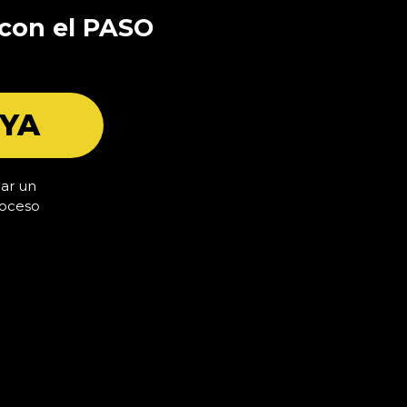
r con el PASO
 YA
iar un
roceso